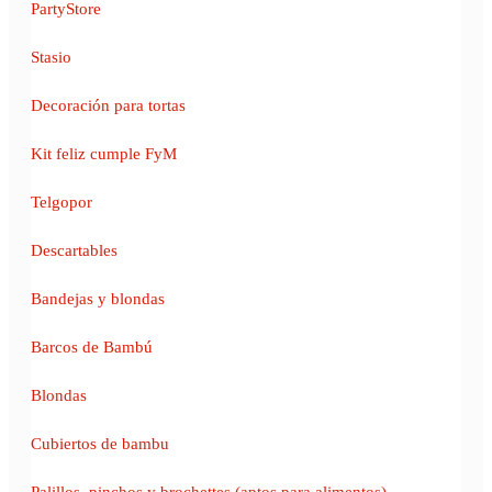
PartyStore
Stasio
Decoración para tortas
Kit feliz cumple FyM
Telgopor
Descartables
Bandejas y blondas
Barcos de Bambú
Blondas
Cubiertos de bambu
Palillos, pinchos y brochettes (aptos para alimentos)