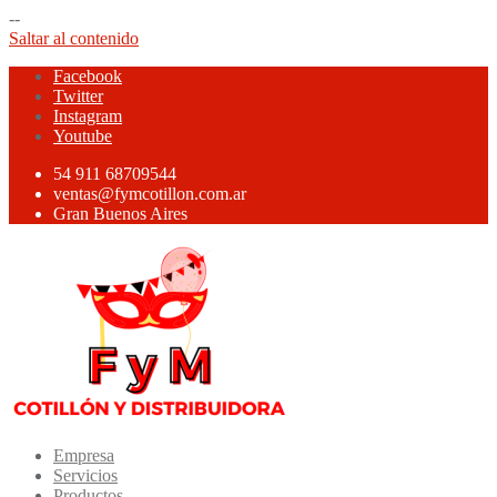
--
Saltar al contenido
Facebook
Twitter
Instagram
Youtube
54 911 68709544
ventas@fymcotillon.com.ar
Gran Buenos Aires
Empresa
Servicios
Productos