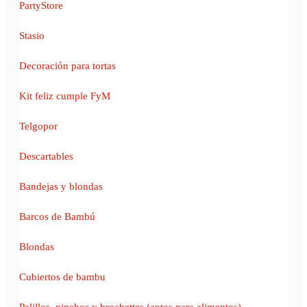
PartyStore
Stasio
Decoración para tortas
Kit feliz cumple FyM
Telgopor
Descartables
Bandejas y blondas
Barcos de Bambú
Blondas
Cubiertos de bambu
Palillos, pinchos y brochettes (aptos para alimentos)