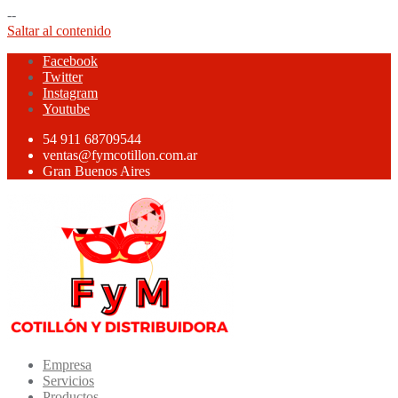
--
Saltar al contenido
Facebook
Twitter
Instagram
Youtube
54 911 68709544
ventas@fymcotillon.com.ar
Gran Buenos Aires
Empresa
Servicios
Productos