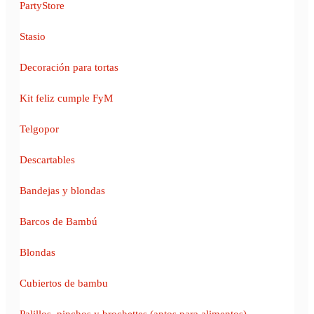
PartyStore
Stasio
Decoración para tortas
Kit feliz cumple FyM
Telgopor
Descartables
Bandejas y blondas
Barcos de Bambú
Blondas
Cubiertos de bambu
Palillos, pinchos y brochettes (aptos para alimentos)