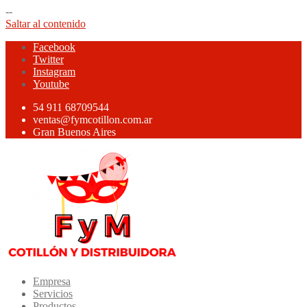
--
Saltar al contenido
Facebook
Twitter
Instagram
Youtube
54 911 68709544
ventas@fymcotillon.com.ar
Gran Buenos Aires
Empresa
Servicios
Productos