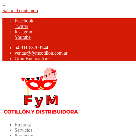
--
Saltar al contenido
Facebook
Twitter
Instagram
Youtube
54 911 68709544
ventas@fymcotillon.com.ar
Gran Buenos Aires
Empresa
Servicios
Productos