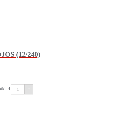
S (12/240)
idad
+