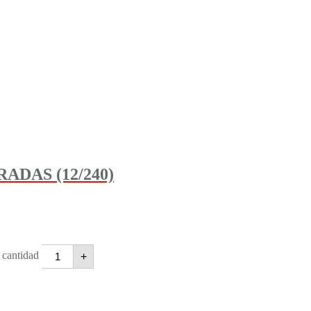
DAS (12/240)
antidad
+