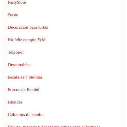
PartyStore
Stasio
Decoración para tortas
Kit feliz cumple FyM
Telgopor
Descartables
Bandejas y blondas
Barcos de Bambú
Blondas
Cubiertos de bambu
Palillos, pinchos y brochettes (aptos para alimentos)