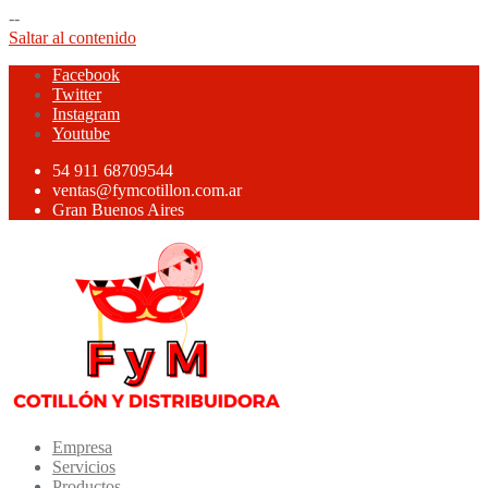
--
Saltar al contenido
Facebook
Twitter
Instagram
Youtube
54 911 68709544
ventas@fymcotillon.com.ar
Gran Buenos Aires
Empresa
Servicios
Productos