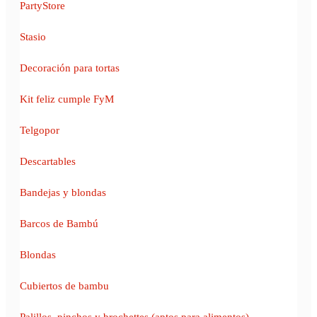
PartyStore
Stasio
Decoración para tortas
Kit feliz cumple FyM
Telgopor
Descartables
Bandejas y blondas
Barcos de Bambú
Blondas
Cubiertos de bambu
Palillos, pinchos y brochettes (aptos para alimentos)