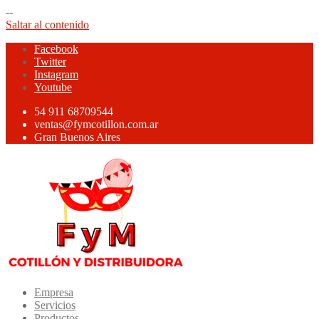
--
Saltar al contenido
Facebook
Twitter
Instagram
Youtube
54 911 68709544
ventas@fymcotillon.com.ar
Gran Buenos Aires
Empresa
Servicios
Productos