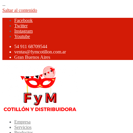
--
Saltar al contenido
Facebook
Twitter
Instagram
Youtube
54 911 68709544
ventas@fymcotillon.com.ar
Gran Buenos Aires
Empresa
Servicios
Productos