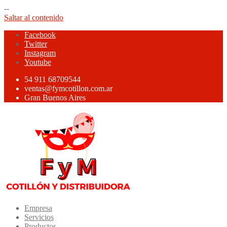
--
Saltar al contenido
Facebook
Twitter
Instagram
Youtube
54 911 68709544
ventas@fymcotillon.com.ar
Gran Buenos Aires
Empresa
Servicios
Productos