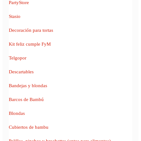
PartyStore
Stasio
Decoración para tortas
Kit feliz cumple FyM
Telgopor
Descartables
Bandejas y blondas
Barcos de Bambú
Blondas
Cubiertos de bambu
Palillos, pinchos y brochettes (aptos para alimentos)