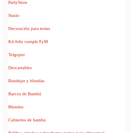
PartyStore
Stasio
Decoración para tortas
Kit feliz cumple FyM
Telgopor
Descartables
Bandejas y blondas
Barcos de Bambú
Blondas
Cubiertos de bambu
Palillos, pinchos y brochettes (aptos para alimentos)