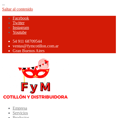
--
Saltar al contenido
Facebook
Twitter
Instagram
Youtube
54 911 68709544
ventas@fymcotillon.com.ar
Gran Buenos Aires
Empresa
Servicios
Productos