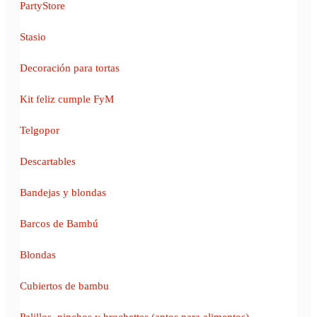
PartyStore
Stasio
Decoración para tortas
Kit feliz cumple FyM
Telgopor
Descartables
Bandejas y blondas
Barcos de Bambú
Blondas
Cubiertos de bambu
Palillos, pinchos y brochettes (aptos para alimentos)