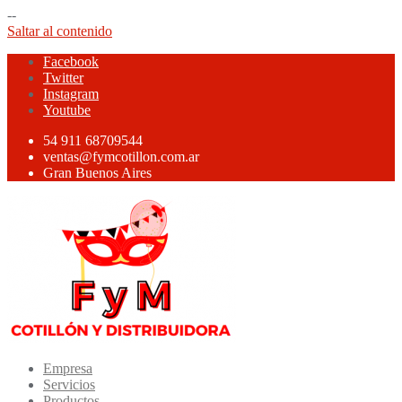
--
Saltar al contenido
Facebook
Twitter
Instagram
Youtube
54 911 68709544
ventas@fymcotillon.com.ar
Gran Buenos Aires
Empresa
Servicios
Productos