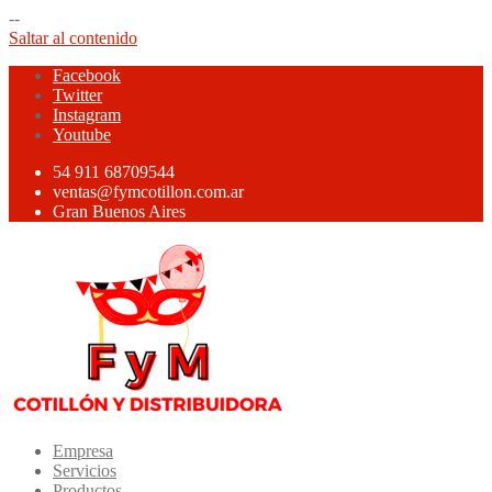
--
Saltar al contenido
Facebook
Twitter
Instagram
Youtube
54 911 68709544
ventas@fymcotillon.com.ar
Gran Buenos Aires
Empresa
Servicios
Productos