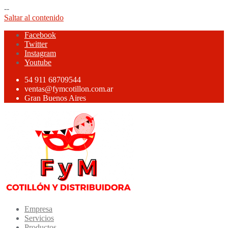
--
Saltar al contenido
Facebook
Twitter
Instagram
Youtube
54 911 68709544
ventas@fymcotillon.com.ar
Gran Buenos Aires
Empresa
Servicios
Productos