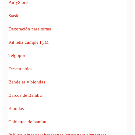
PartyStore
Stasio
Decoración para tortas
Kit feliz cumple FyM
Telgopor
Descartables
Bandejas y blondas
Barcos de Bambú
Blondas
Cubiertos de bambu
Palillos, pinchos y brochettes (aptos para alimentos)