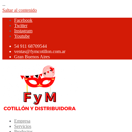
--
Saltar al contenido
Facebook
Twitter
Instagram
Youtube
54 911 68709544
ventas@fymcotillon.com.ar
Gran Buenos Aires
Empresa
Servicios
Productos