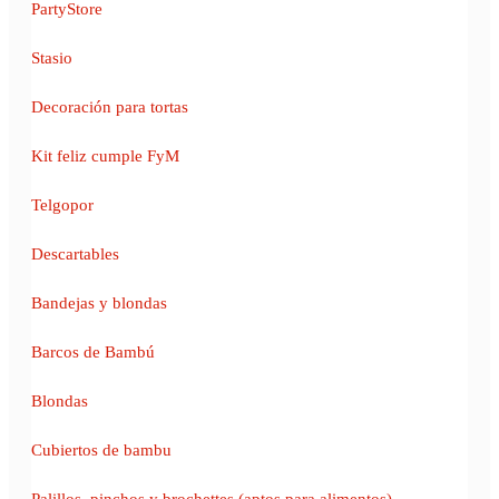
PartyStore
Stasio
Decoración para tortas
Kit feliz cumple FyM
Telgopor
Descartables
Bandejas y blondas
Barcos de Bambú
Blondas
Cubiertos de bambu
Palillos, pinchos y brochettes (aptos para alimentos)