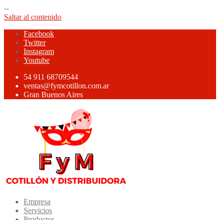
--
Saltar al contenido
Facebook
Twitter
Instagram
Youtube
54 911 68709544
ventas@fymcotillon.com.ar
Gran Buenos Aires
Empresa
Servicios
Productos