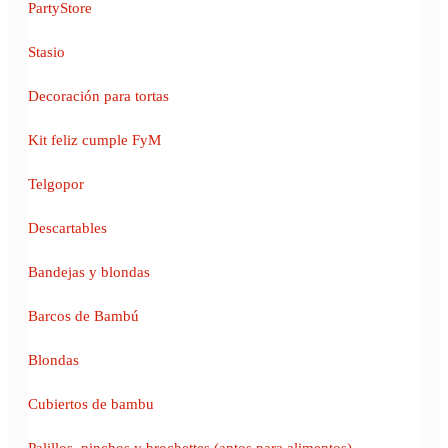
PartyStore
Stasio
Decoración para tortas
Kit feliz cumple FyM
Telgopor
Descartables
Bandejas y blondas
Barcos de Bambú
Blondas
Cubiertos de bambu
Palillos, pinchos y brochettes (aptos para alimentos)