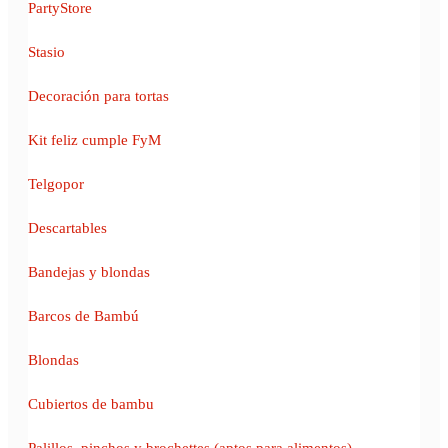
PartyStore
Stasio
Decoración para tortas
Kit feliz cumple FyM
Telgopor
Descartables
Bandejas y blondas
Barcos de Bambú
Blondas
Cubiertos de bambu
Palillos, pinchos y brochettes (aptos para alimentos)