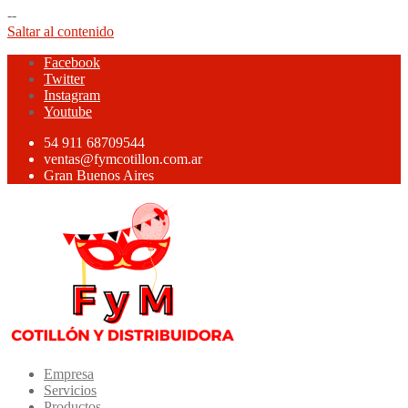
--
Saltar al contenido
Facebook
Twitter
Instagram
Youtube
54 911 68709544
ventas@fymcotillon.com.ar
Gran Buenos Aires
Empresa
Servicios
Productos