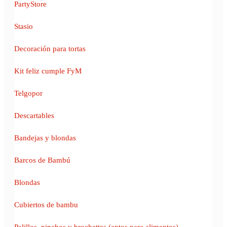
PartyStore
Stasio
Decoración para tortas
Kit feliz cumple FyM
Telgopor
Descartables
Bandejas y blondas
Barcos de Bambú
Blondas
Cubiertos de bambu
Palillos, pinchos y brochettes (aptos para alimentos)