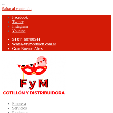
--
Saltar al contenido
Facebook
Twitter
Instagram
Youtube
54 911 68709544
ventas@fymcotillon.com.ar
Gran Buenos Aires
Empresa
Servicios
Productos