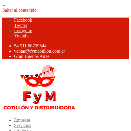
--
Saltar al contenido
Facebook
Twitter
Instagram
Youtube
54 911 68709544
ventas@fymcotillon.com.ar
Gran Buenos Aires
Empresa
Servicios
Productos