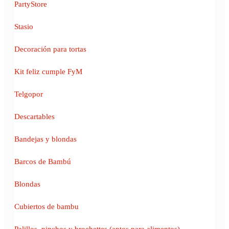
PartyStore
Stasio
Decoración para tortas
Kit feliz cumple FyM
Telgopor
Descartables
Bandejas y blondas
Barcos de Bambú
Blondas
Cubiertos de bambu
Palillos, pinchos y brochettes (aptos para alimentos)