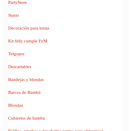
PartyStore
Stasio
Decoración para tortas
Kit feliz cumple FyM
Telgopor
Descartables
Bandejas y blondas
Barcos de Bambú
Blondas
Cubiertos de bambu
Palillos, pinchos y brochettes (aptos para alimentos)