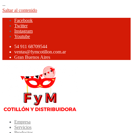
--
Saltar al contenido
Facebook
Twitter
Instagram
Youtube
54 911 68709544
ventas@fymcotillon.com.ar
Gran Buenos Aires
Empresa
Servicios
Productos