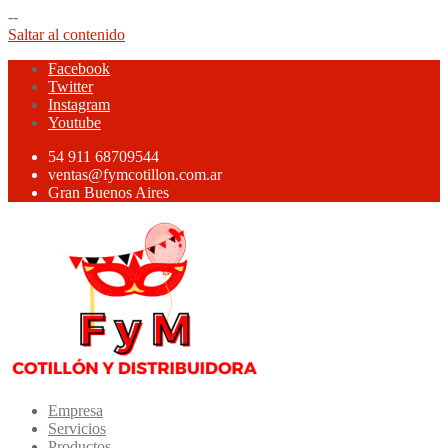
--
Saltar al contenido
Facebook
Twitter
Instagram
Youtube
54 911 68709544
ventas@fymcotillon.com.ar
Gran Buenos Aires
Empresa
Servicios
Productos