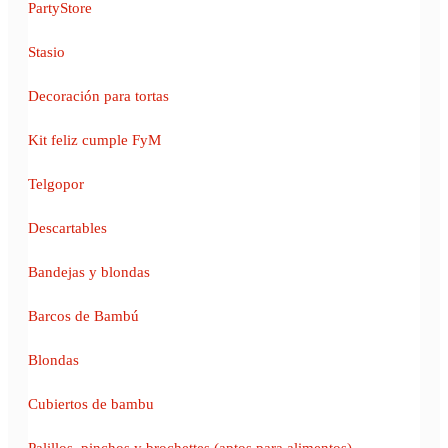
PartyStore
Stasio
Decoración para tortas
Kit feliz cumple FyM
Telgopor
Descartables
Bandejas y blondas
Barcos de Bambú
Blondas
Cubiertos de bambu
Palillos, pinchos y brochettes (aptos para alimentos)