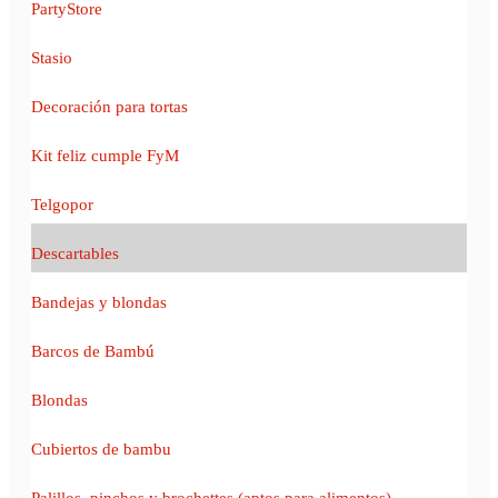
PartyStore
Stasio
Decoración para tortas
Kit feliz cumple FyM
Telgopor
Descartables
Bandejas y blondas
Barcos de Bambú
Blondas
Cubiertos de bambu
Palillos, pinchos y brochettes (aptos para alimentos)