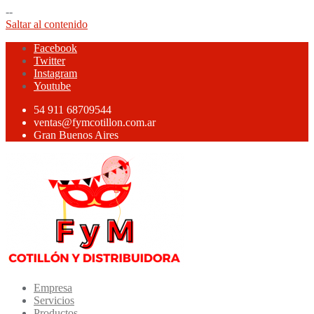
--
Saltar al contenido
Facebook
Twitter
Instagram
Youtube
54 911 68709544
ventas@fymcotillon.com.ar
Gran Buenos Aires
Empresa
Servicios
Productos