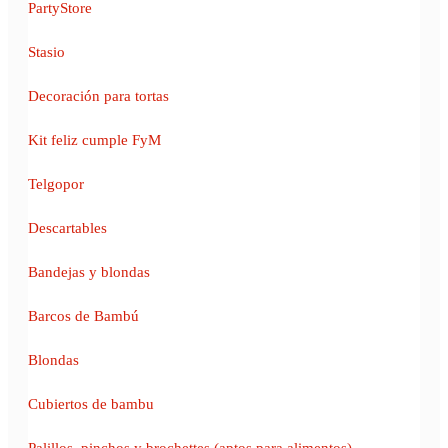
PartyStore
Stasio
Decoración para tortas
Kit feliz cumple FyM
Telgopor
Descartables
Bandejas y blondas
Barcos de Bambú
Blondas
Cubiertos de bambu
Palillos, pinchos y brochettes (aptos para alimentos)