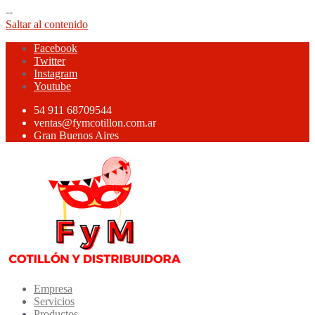
--
Saltar al contenido
Facebook
Twitter
Instagram
Youtube
54 911 68709544
ventas@fymcotillon.com.ar
Gran Buenos Aires
Empresa
Servicios
Productos