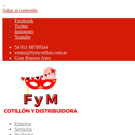
--
Saltar al contenido
Facebook
Twitter
Instagram
Youtube
54 911 68709544
ventas@fymcotillon.com.ar
Gran Buenos Aires
Empresa
Servicios
Productos