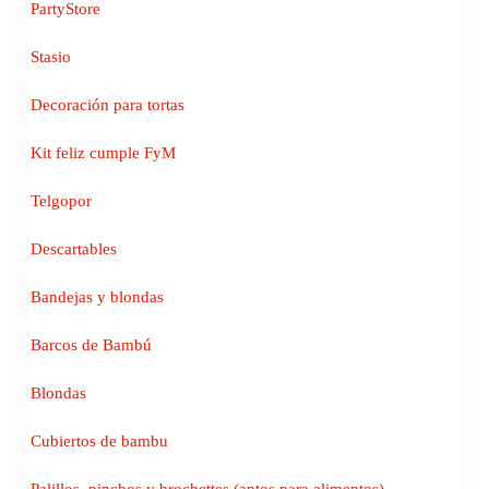
PartyStore
Stasio
Decoración para tortas
Kit feliz cumple FyM
Telgopor
Descartables
Bandejas y blondas
Barcos de Bambú
Blondas
Cubiertos de bambu
Palillos, pinchos y brochettes (aptos para alimentos)