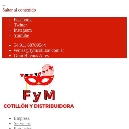
--
Saltar al contenido
Facebook
Twitter
Instagram
Youtube
54 911 68709544
ventas@fymcotillon.com.ar
Gran Buenos Aires
Empresa
Servicios
Productos