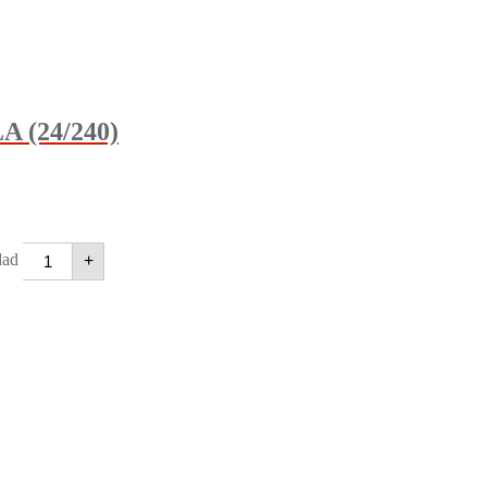
(24/240)
dad
+