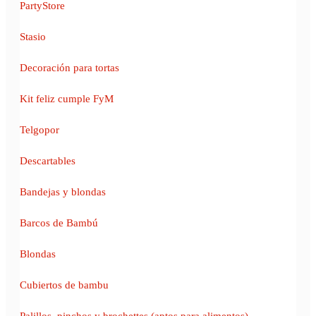
PartyStore
Stasio
Decoración para tortas
Kit feliz cumple FyM
Telgopor
Descartables
Bandejas y blondas
Barcos de Bambú
Blondas
Cubiertos de bambu
Palillos, pinchos y brochettes (aptos para alimentos)