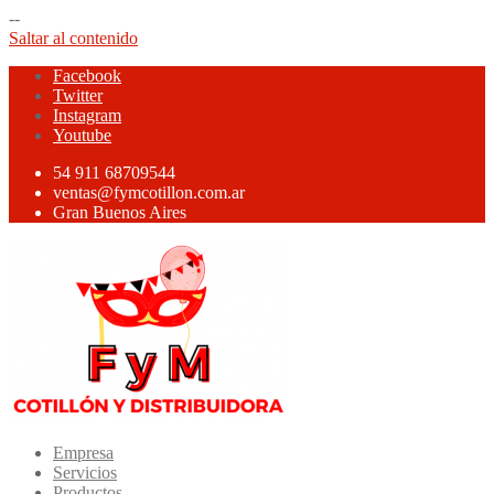
--
Saltar al contenido
Facebook
Twitter
Instagram
Youtube
54 911 68709544
ventas@fymcotillon.com.ar
Gran Buenos Aires
Empresa
Servicios
Productos