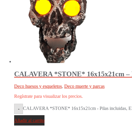
CALAVERA *STONE* 16x15x21cm – Pil
Deco huesos y esqueletos
,
Deco muerte y parcas
Regístrate para visualizar los precios.
CALAVERA *STONE* 16x15x21cm - Pilas incluidas, EFE
-
Añadir al carrito