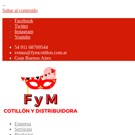
--
Saltar al contenido
Facebook
Twitter
Instagram
Youtube
54 911 68709544
ventas@fymcotillon.com.ar
Gran Buenos Aires
Empresa
Servicios
Productos