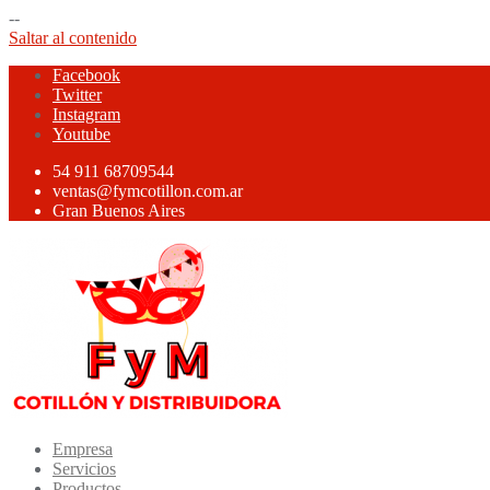
--
Saltar al contenido
Facebook
Twitter
Instagram
Youtube
54 911 68709544
ventas@fymcotillon.com.ar
Gran Buenos Aires
Empresa
Servicios
Productos