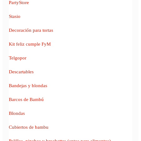
PartyStore
Stasio
Decoración para tortas
Kit feliz cumple FyM
Telgopor
Descartables
Bandejas y blondas
Barcos de Bambú
Blondas
Cubiertos de bambu
Palillos, pinchos y brochettes (aptos para alimentos)