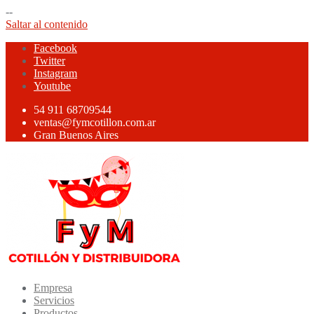
--
Saltar al contenido
Facebook
Twitter
Instagram
Youtube
54 911 68709544
ventas@fymcotillon.com.ar
Gran Buenos Aires
Empresa
Servicios
Productos