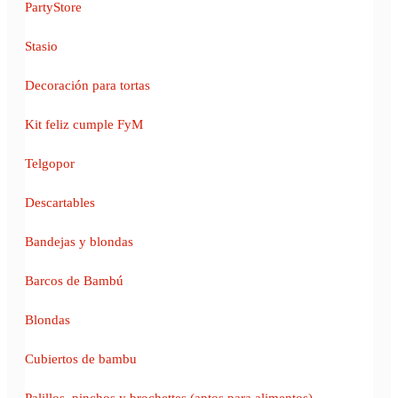
PartyStore
Stasio
Decoración para tortas
Kit feliz cumple FyM
Telgopor
Descartables
Bandejas y blondas
Barcos de Bambú
Blondas
Cubiertos de bambu
Palillos, pinchos y brochettes (aptos para alimentos)