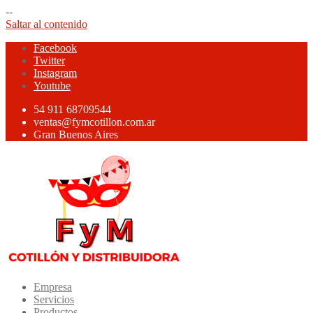
--
Saltar al contenido
Facebook
Twitter
Instagram
Youtube
54 911 68709544
ventas@fymcotillon.com.ar
Gran Buenos Aires
Empresa
Servicios
Productos