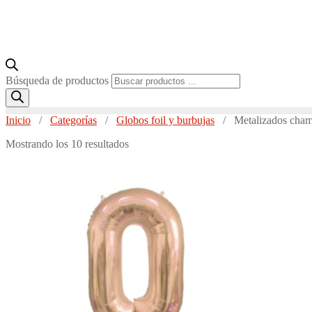
Búsqueda de productos
Inicio
/
Categorías
/
Globos foil y burbujas
/ Metalizados champ
Mostrando los 10 resultados