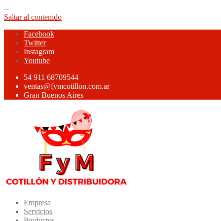
--
Saltar al contenido
Facebook
Twitter
Instagram
Youtube
54 911 68709544
ventas@fymcotillon.com.ar
Gran Buenos Aires
Empresa
Servicios
Productos