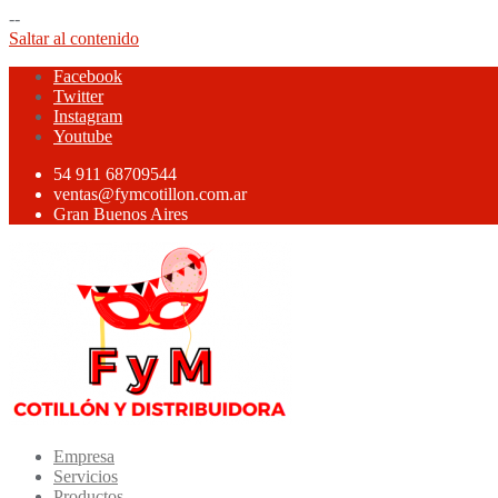
--
Saltar al contenido
Facebook
Twitter
Instagram
Youtube
54 911 68709544
ventas@fymcotillon.com.ar
Gran Buenos Aires
Empresa
Servicios
Productos