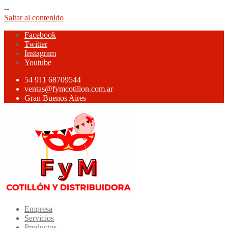
--
Saltar al contenido
Facebook
Twitter
Instagram
Youtube
54 911 68709544
ventas@fymcotillon.com.ar
Gran Buenos Aires
Empresa
Servicios
Productos