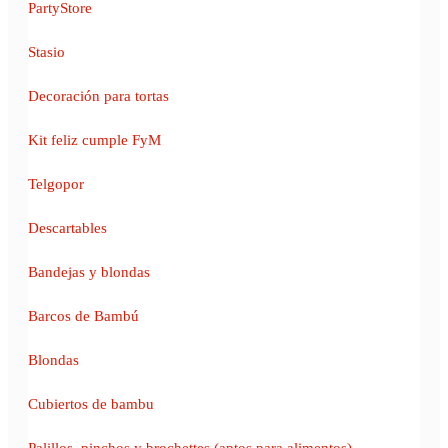
PartyStore
Stasio
Decoración para tortas
Kit feliz cumple FyM
Telgopor
Descartables
Bandejas y blondas
Barcos de Bambú
Blondas
Cubiertos de bambu
Palillos, pinchos y brochettes (aptos para alimentos)