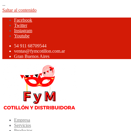
--
Saltar al contenido
Facebook
Twitter
Instagram
Youtube
54 911 68709544
ventas@fymcotillon.com.ar
Gran Buenos Aires
Empresa
Servicios
Productos