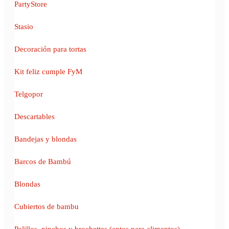
PartyStore
Stasio
Decoración para tortas
Kit feliz cumple FyM
Telgopor
Descartables
Bandejas y blondas
Barcos de Bambú
Blondas
Cubiertos de bambu
Palillos, pinchos y brochettes (aptos para alimentos)