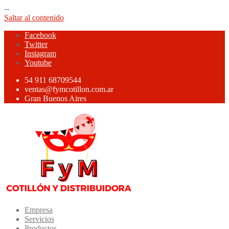
--
Saltar al contenido
Facebook
Twitter
Instagram
Youtube
54 911 68709544
ventas@fymcotillon.com.ar
Gran Buenos Aires
Empresa
Servicios
Productos