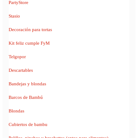
PartyStore
Stasio
Decoración para tortas
Kit feliz cumple FyM
Telgopor
Descartables
Bandejas y blondas
Barcos de Bambú
Blondas
Cubiertos de bambu
Palillos, pinchos y brochettes (aptos para alimentos)