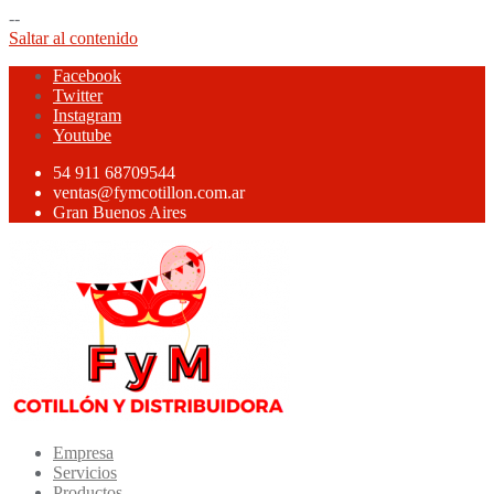
--
Saltar al contenido
Facebook
Twitter
Instagram
Youtube
54 911 68709544
ventas@fymcotillon.com.ar
Gran Buenos Aires
Empresa
Servicios
Productos