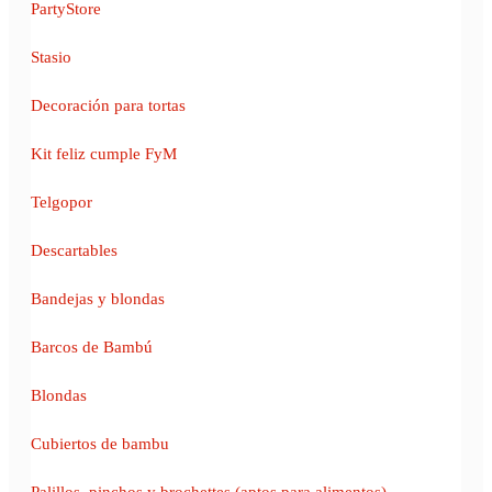
PartyStore
Stasio
Decoración para tortas
Kit feliz cumple FyM
Telgopor
Descartables
Bandejas y blondas
Barcos de Bambú
Blondas
Cubiertos de bambu
Palillos, pinchos y brochettes (aptos para alimentos)