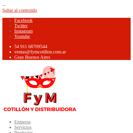
--
Saltar al contenido
Facebook
Twitter
Instagram
Youtube
54 911 68709544
ventas@fymcotillon.com.ar
Gran Buenos Aires
Empresa
Servicios
Productos