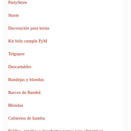
PartyStore
Stasio
Decoración para tortas
Kit feliz cumple FyM
Telgopor
Descartables
Bandejas y blondas
Barcos de Bambú
Blondas
Cubiertos de bambu
Palillos, pinchos y brochettes (aptos para alimentos)