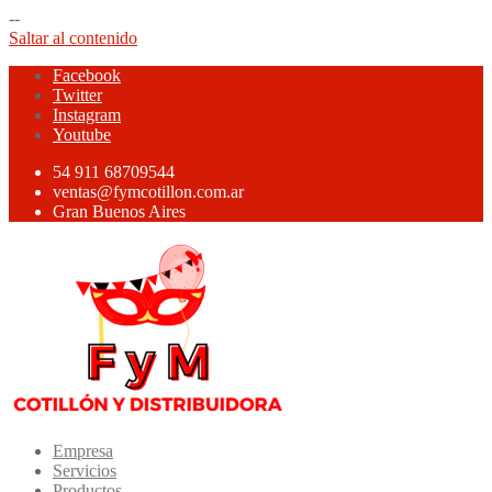
--
Saltar al contenido
Facebook
Twitter
Instagram
Youtube
54 911 68709544
ventas@fymcotillon.com.ar
Gran Buenos Aires
Empresa
Servicios
Productos