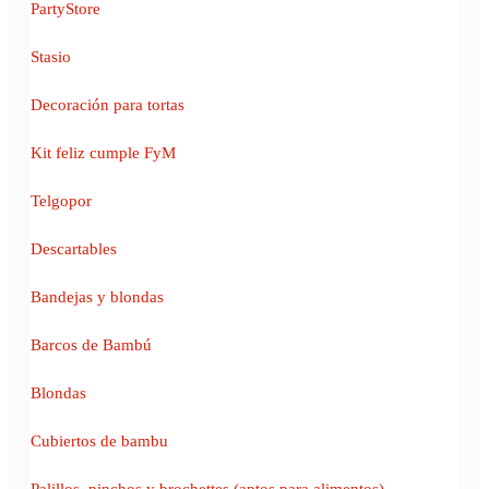
PartyStore
Stasio
Decoración para tortas
Kit feliz cumple FyM
Telgopor
Descartables
Bandejas y blondas
Barcos de Bambú
Blondas
Cubiertos de bambu
Palillos, pinchos y brochettes (aptos para alimentos)