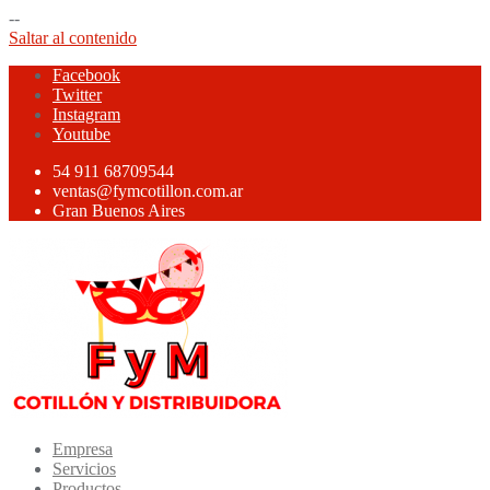
--
Saltar al contenido
Facebook
Twitter
Instagram
Youtube
54 911 68709544
ventas@fymcotillon.com.ar
Gran Buenos Aires
Empresa
Servicios
Productos