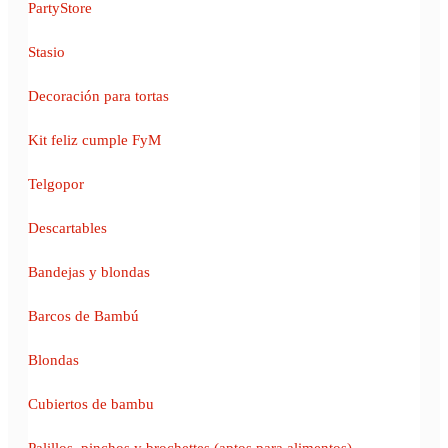
PartyStore
Stasio
Decoración para tortas
Kit feliz cumple FyM
Telgopor
Descartables
Bandejas y blondas
Barcos de Bambú
Blondas
Cubiertos de bambu
Palillos, pinchos y brochettes (aptos para alimentos)