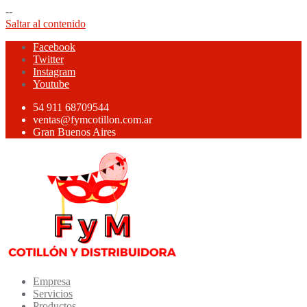
--
Saltar al contenido
Facebook
Twitter
Instagram
Youtube
54 911 68709544
ventas@fymcotillon.com.ar
Gran Buenos Aires
Empresa
Servicios
Productos