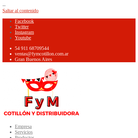
--
Saltar al contenido
Facebook
Twitter
Instagram
Youtube
54 911 68709544
ventas@fymcotillon.com.ar
Gran Buenos Aires
Empresa
Servicios
Productos