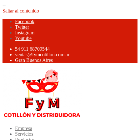
--
Saltar al contenido
Facebook
Twitter
Instagram
Youtube
54 911 68709544
ventas@fymcotillon.com.ar
Gran Buenos Aires
Empresa
Servicios
Productos