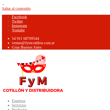
--
Saltar al contenido
Facebook
Twitter
Instagram
Youtube
54 911 68709544
ventas@fymcotillon.com.ar
Gran Buenos Aires
Empresa
Servicios
Productos