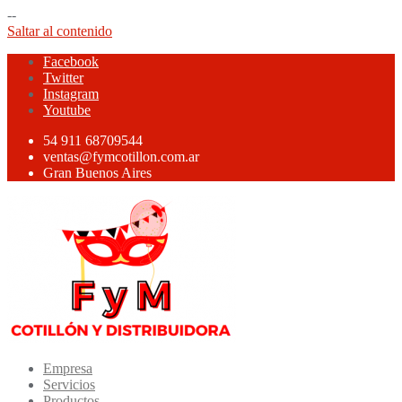
--
Saltar al contenido
Facebook
Twitter
Instagram
Youtube
54 911 68709544
ventas@fymcotillon.com.ar
Gran Buenos Aires
Empresa
Servicios
Productos