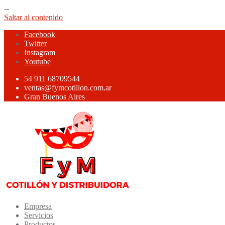
--
Saltar al contenido
Facebook
Twitter
Instagram
Youtube
54 911 68709544
ventas@fymcotillon.com.ar
Gran Buenos Aires
Empresa
Servicios
Productos